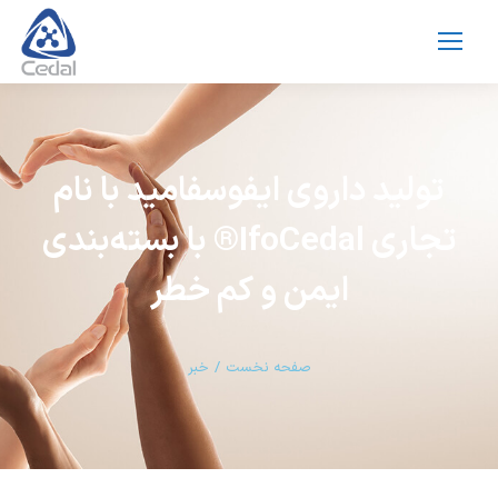
تولید داروی ایفوسفامید با نام
تجاری IfoCedal®️ با بسته‌بندی
ایمن و کم خطر
مکان شما:
صفحه نخست
خبر