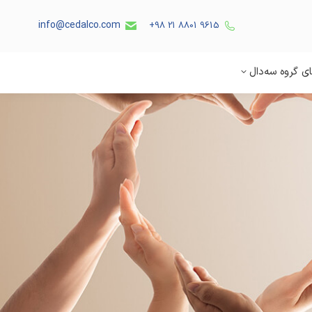
info@cedalco.com
9615 8801 21 98+
ی گروه سه‌دال