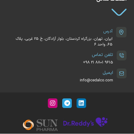
آدرس
ایران، تهران، بزرگراه کردستان، بلوار آزادگان، خ 25 غربی، پلاک
65، واحد 6
تلفن تماس
‪+98 21 8801 9615
ایمیل
info@cedalco.com