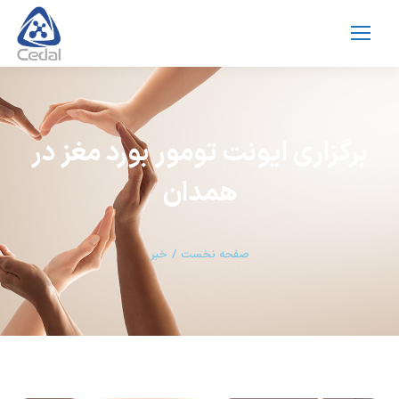
برگزاری ایونت تومور بورد مغز در
همدان
مکان شما:
صفحه نخست
خبر